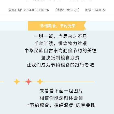
发布日期：2024-06-01 09:26
【字体：
大
中
小
】
阅读：
1431
次
珍惜粮食，节约光荣
一粥一饭，当思来之不易
半丝半缕，恒念物力维艰
中华民族自古崇尚勤俭节约的美德
坚决抵制粮食浪费
让我们成为节约粮食的践行者吧
来看看下面一组图片
相信你能
深刻体会到
“节约粮食，拒绝浪费”的重要性