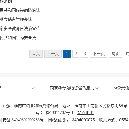
作条例
民共和国传染病防治法
粮食储备管理办法
家安全教育日法治宣传
民共和国生物安全法
首页
上一页
1
2
3
下一页
尾页
共
国家粮食和物资储备局网站
站
省粮食
主办：淮南市粮食和物资储备局
地址：淮南市山南新区民裕东街89号
皖ICP备19011707号-1
站点地图
网站标识码：3404000075
联系方式：0554-
备 34040302000283号