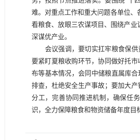
务，
按照节点
推进落实
。
要围绕
“十
难。对
重点工作和重大问题
各单位、
看粮食、放眼三农谋项目、围绕
产业
深谋优产业
。
会议强调，要
切实扛牢粮食保供
要
紧盯
夏
粮收购
环节
，协同做好托市
布等基本情况，会同中储粮直属库合
排查，
杜绝
安全生产事故；
要
加大
产
分工，完善协同推进机制，确保任
识，
全力保障粮食和物资储备
年度
目