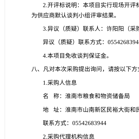
2.开评标说明：本项目实行现场开
为供应商默认
谈判
小组评审结果。
3.
异议（质疑）联系人
：
许阳阳
（采
异议（质疑）联系方式
：
055426839
4.
本项目免收
谈判
保证金。
八、凡对本次采购提出询问，请按以下方
1.采购人信息
名
称：
淮南市粮食和物资储备局
地
址：
淮南市山南新区民裕大街和
联系方式：
05542683944
2.采购代理机构信息