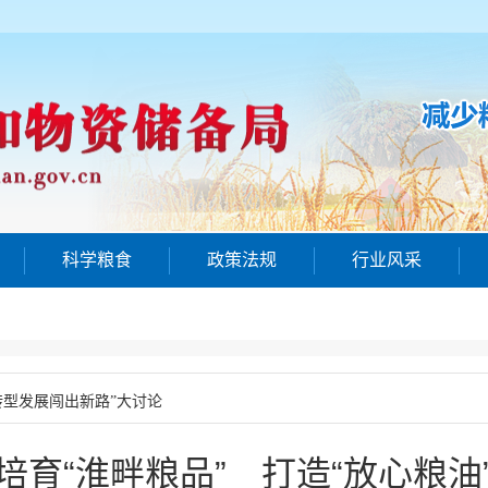
科学粮食
政策法规
行业风采
转型发展闯出新路”大讨论
培育“淮畔粮品” 打造“放心粮油